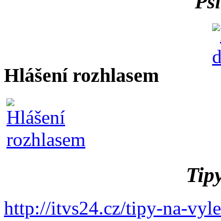
Psí
Hlášení rozhlasem
Tipy
http://itvs24.cz/tipy-na-vy